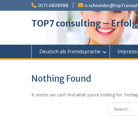
Skip
0171 6808988
n.schneider@top7consul
to
content
TOP7 consulting – Erfolg
Deutsch als Fremdsprache
Impressu
Nothing Found
It seems we can’t find what you’re looking for. Perha
Search
for: