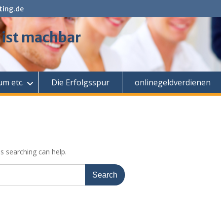
ting.de
 ist machbar
m etc.
Die Erfolgsspur
onlinegeldverdienen
ps searching can help.