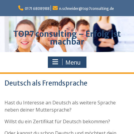
Skip
to
0171 6808988
n.schneider@top7consulting.de
content
TOP7 consulting – Erfolg ist
machbar
Menu
Deutsch als Fremdsprache
Hast du Interesse an Deutsch als weitere Sprache
neben deiner Muttersprache?
Willst du ein Zertifikat für Deutsch bekommen?
Oder kannst du schon Deutsch und möchtest dein