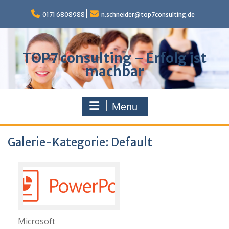
Skip
to
0171 6808988
n.schneider@top7consulting.de
content
TOP7 consulting – Erfolg ist
machbar
Menu
Galerie-Kategorie: Default
Microsoft